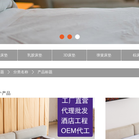
用床垫
乳胶床垫
3D床垫
弹簧床垫
棕
标题
ꄲ
分类名称
ꄲ
产品标题
个产品