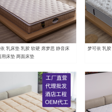
依 乳床垫 乳胶 软硬 席梦思 静音床
梦可依 乳胶
两用床垫 两面床垫