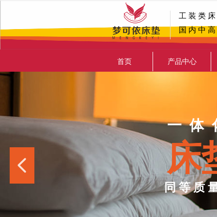
工 装 类 床
国 内 中 高
首页
产品中心
一 体 
床
넳
同 等 质 