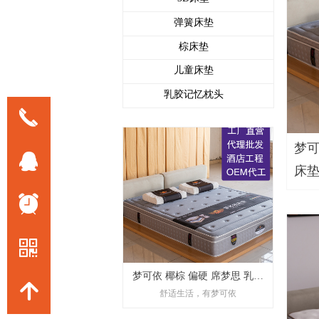
弹簧床垫
棕床垫
儿童床垫
乳胶记忆枕头
끅
梦可
뀩
床
뀥
낃
梦可依 椰棕 偏硬 席梦思 乳胶
녕
舒适生活，有梦可依
环保 静音 床垫