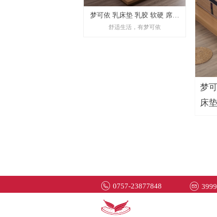
梦可依 乳床垫 乳胶 软硬 席梦
舒适生活，有梦可依
思 静音床垫 两用床垫 两面床
垫
梦可
床
0757-23877848
399