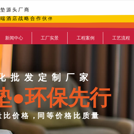
 垫 源 头 厂 商
 端 酒 店 战 略 合 作 伙
伴
新闻中心
工厂实景
工程案例
工艺流程
化 批 发 定 制 厂 家
垫●环保先行
量 比 价 格 ，同 等 价 格 比 质 量