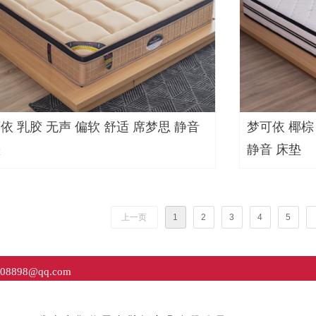
依 乳胶 无声 偏软 舒适 席梦思 静音
梦可依 椰棕
垫
静音 床垫
上一页
1
2
3
4
5
908898@qq.com