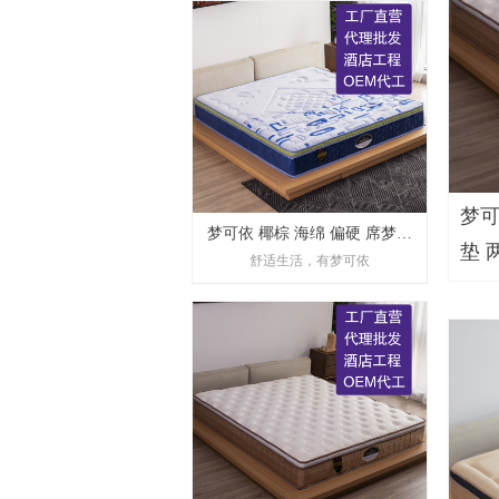
梦可
梦可依 椰棕 海绵 偏硬 席梦思
垫 
舒适生活，有梦可依
乳胶 环保 静音 床垫