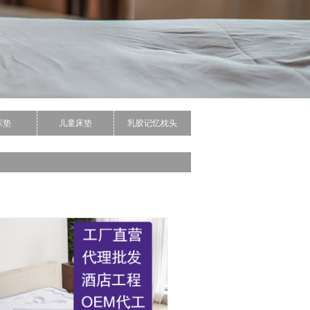
床垫
儿童床垫
乳胶记忆枕头