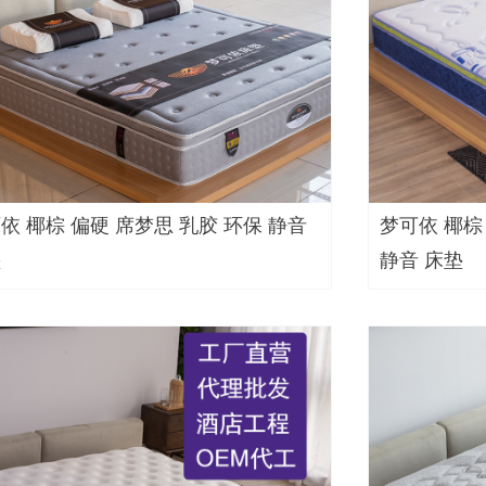
依 椰棕 偏硬 席梦思 乳胶 环保 静音
梦可依 椰棕
垫
静音 床垫