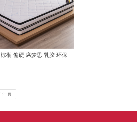
 棕榈 偏硬 席梦思 乳胶 环保
下一页