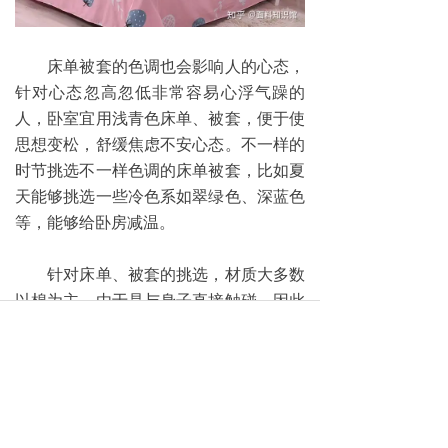
床单被套的色调也会影响人的心态，
针对心态忽高忽低非常容易心浮气躁的
人，卧室宜用浅青色床单、被套，便于使
思想变松，舒缓焦虑不安心态。不一样的
时节挑选不一样色调的床单被套，比如夏
天能够挑选一些冷色系如翠绿色、深蓝色
等，能够给卧房减温。
针对床单、被套的挑选，材质大多数
以棉为主。由于是与身子直接触碰，因此
最好是挑选纯天然全棉工艺品，由于纯天
然棉纤维有着与身体肌肤非常好的亲和
性，磨毛四件套好不好吸潮透气率好，安
全、舒服、无刺激性。别的材质如麻、毛
料、蕾丝通常全是做为配搭。被单、被套